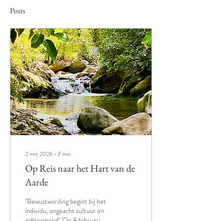
Posts
2 mrt 2026
∙
7
min.
Op Reis naar het Hart van de
Aarde
"Bewustwording begint bij het
individu, ongeacht cultuur en
achtergrond" Op 8 februari