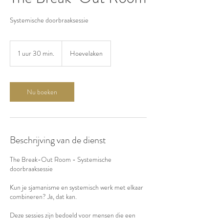
Systemische doorbraaksessie
1 uur 30 min.
1
Hoevelaken
u
u
3
0
Nu boeken
m
i
n
.
Beschrijving van de dienst
The Break-Out Room - Systemische
doorbraaksessie
Kun je sjamanisme en systemisch werk met elkaar
combineren? Ja, dat kan.
Deze sessies zijn bedoeld voor mensen die een