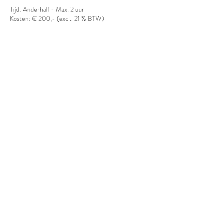
Tijd: Anderhalf - Max. 2 uur
Kosten: € 200,- (excl.. 21 % BTW)
Contactgegevens
Hoevelaken, Netherlands
06 476 94 985
info@bodyorientedlearning.com