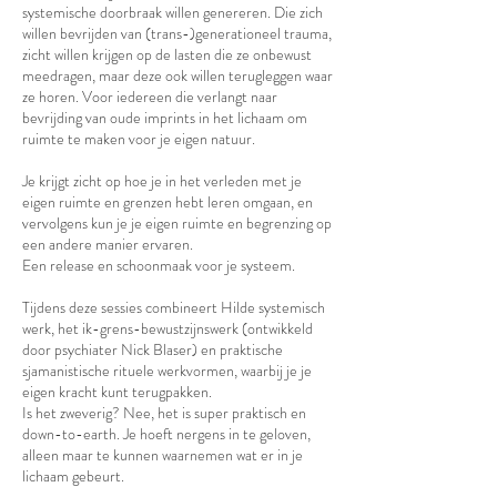
systemische doorbraak willen genereren. Die zich
willen bevrijden van (trans-)generationeel trauma,
zicht willen krijgen op de lasten die ze onbewust
meedragen, maar deze ook willen terugleggen waar
ze horen. Voor iedereen die verlangt naar
bevrijding van oude imprints in het lichaam om
ruimte te maken voor je eigen natuur.
Je krijgt zicht op hoe je in het verleden met je
eigen ruimte en grenzen hebt leren omgaan, en
vervolgens kun je je eigen ruimte en begrenzing op
een andere manier ervaren.
Een release en schoonmaak voor je systeem.
Tijdens deze sessies combineert Hilde systemisch
werk, het ik-grens-bewustzijnswerk (ontwikkeld
door psychiater Nick Blaser) en praktische
sjamanistische rituele werkvormen, waarbij je je
eigen kracht kunt terugpakken.
Is het zweverig? Nee, het is super praktisch en
down-to-earth. Je hoeft nergens in te geloven,
alleen maar te kunnen waarnemen wat er in je
lichaam gebeurt.