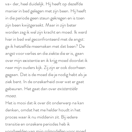
va- der, heel duidelijk. Hij heeft op dezelfde 
manier in bed gelegen met zijn been. Hij heeft 
in die periode geen steun gekregen en is toen 
zijn been kwijtgeraakt. Maar in zijn beter 
worden zag ik wel zijn kracht en moed. Ik werd 
hier in bed wel geconfronteerd met de angst: 
ga ik hetzelfde meemaken met dat been? De 
angst voor verlies en die ziekte die er is, gaan 
over mijn existentie en ik krijg moed doordat ik 
naar mijn ouders kijk. Zij zijn er ook doorheen 
gegaan. Dat is de moed die je nodig hebt als je 
ziek bent. In de onzekerheid over wat er gaat 
gebeuren. Het gaat dan over 
existentiële 
moed
.
Het is mooi dat ik over dit onderwerp na kan 
denken, omdat het me helder houdt in het 
proces waar ik nu middenin zit. Bij iedere 
transitie en onzekere periodes heb ik 
voorbeelden van mijn rolmodellen voor moed. 