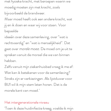
met fysieke kracht, met beroepen waarin we 
moedig moeten zijn met kracht, zoals 
bijvoorbeeld de brandweer.
Maar moed heeft ook een andere kracht, wat 
jij en ik doen en waar wij voor staan. Voor 
bepaalde
ideeën over deze samenleving, over “wat is 
rechtvaardig” en “wat is menselijkheid”. Dat 
gaat over 
morele moed
. De moed om je uit te 
spreken vanuit de moraal die we van binnen 
hebben.
Zelfs vanuit mijn ziekenhuisbed vraag ik me af: 
Wat kan ik betekenen voor de samenleving? 
Straks zijn er verkiezingen. Als lijstduwer voor 
BIJ1 wil ik mijn stem laten horen. Dat is de 
morele kant van moed.’
Het intergenerationele niveau
‘Toen ik deze huidinfectie kreeg, voelde ik mijn 