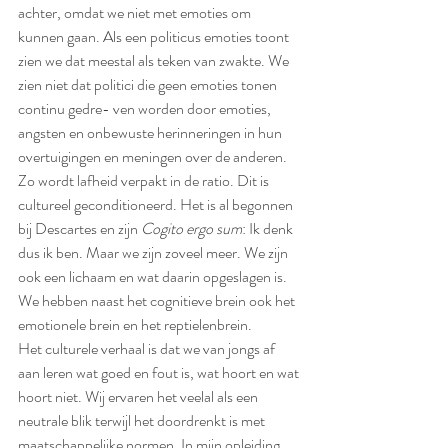
achter, omdat we niet met emoties om 
kunnen gaan. Als een politicus emoties toont 
zien we dat meestal als teken van zwakte. We 
zien niet dat politici die geen emoties tonen 
continu gedre- ven worden door emoties, 
angsten en onbewuste herinneringen in hun 
overtuigingen en meningen over de anderen. 
Zo wordt lafheid verpakt in de ratio. Dit is 
cultureel geconditioneerd. Het is al begonnen 
bij Descartes en zijn 
Cogito ergo sum
: Ik denk 
dus ik ben. Maar we zijn zoveel meer. We zijn 
ook een lichaam en wat daarin opgeslagen is. 
We hebben naast het cognitieve brein ook het 
emotionele brein en het reptielenbrein.
Het culturele verhaal is dat we van jongs af 
aan leren wat goed en fout is, wat hoort en wat 
hoort niet. Wij ervaren het veelal als een 
neutrale blik terwijl het doordrenkt is met 
maatschappelijke normen. In mijn opleiding 