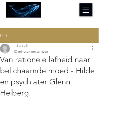
Post
Hilde Bolt
10 minuten om te lezen
Van rationele lafheid naar
belichaamde moed - Hilde
en psychiater Glenn
Helberg.