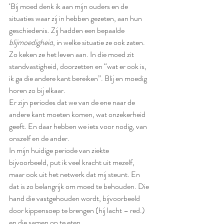
‘Bij moed denk ik aan mijn ouders en de 
situaties waar zij in hebben gezeten, aan hun 
geschiedenis. Zij hadden een bepaalde 
blijmoedigheid
, in welke situatie ze ook zaten. 
Zo keken ze het leven aan. In die moed zit 
standvastigheid, doorzetten en “wat er ook is, 
ik ga die andere kant bereiken”. Blij en moedig 
horen zo bij elkaar.
Er zijn periodes dat we van de ene naar de 
andere kant moeten komen, wat onzekerheid 
geeft. En daar hebben we iets voor nodig, van 
onszelf en de ander.
In mijn huidige periode van ziekte 
bijvoorbeeld, put ik veel kracht uit mezelf, 
maar ook uit het netwerk dat mij steunt. En 
dat is zo belangrijk om moed te behouden. Die 
hand die vastgehouden wordt, bijvoorbeeld 
door kippensoep te brengen (hij lacht – red.) 
en die samen op te eten.