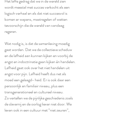
Het laffe gedrag dat we in de wereld zien 
wordt meestal met succes verkocht als een 
logisch verhaal en als dat niet succesvol is 
komen er wapens, maatregelen of wetten 
tevoorschijn die de wereld van vandaag 
regeren.
Wat nodig is, is dat de samenleving moedig 
gaat worden. Dat we de collectieve schaduw 
en de lafheid aan kunnen kijken en voorbij de 
angst en indoctrinatie gaan kijken én handelen.
Lafheid gaat ook over het niet handelen uit 
angst voor pijn. Lafheid heeft dus net als 
moed een gelaagd- heid. Er is ook daar een 
persoonlijk en familiair niveau, plus een 
transgenerationeel en cultureel niveau.
Zo vertellen we de pijnlijke geschiedenis zoals 
de slavernij en de oorlog liever niet door. We 
leven ook in een cultuur met “niet zeuren”, 