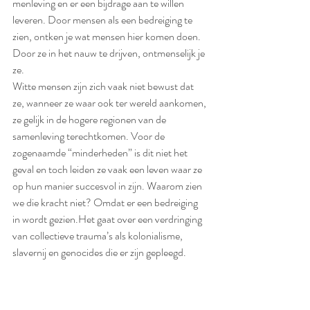
menleving en er een bijdrage aan te willen 
leveren. Door mensen als een bedreiging te 
zien, ontken je wat mensen hier komen doen. 
Door ze in het nauw te drijven, ontmenselijk je 
ze.
Witte mensen zijn zich vaak niet bewust dat 
ze, wanneer ze waar ook ter wereld aankomen, 
ze gelijk in de hogere regionen van de 
samenleving terechtkomen. Voor de 
zogenaamde “minderheden” is dit niet het 
geval en toch leiden ze vaak een leven waar ze 
op hun manier succesvol in zijn. Waarom zien 
we die kracht niet? Omdat er een bedreiging 
in wordt gezien.Het gaat over een verdringing 
van collectieve trauma’s als kolonialisme, 
slavernij en genocides die er zijn gepleegd.
‘MOED IS HAND EN HAND LOPEN 
MET JE ANGST’ – MAIA DEN ADEL 