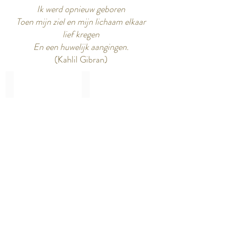
Ik werd opnieuw geboren
Toen mijn ziel en mijn lichaam elkaar
lief kregen
En een huwelijk aangingen.
(Kahlil Gibran)
Visie
Educatie
De
EDUCATIE
Body
Oriented
Learning
Academy
genereert
een
nieuwe,
non-
duale
&
inclusieve
beweging,
die